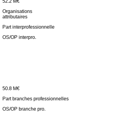
52.2
M€
Organisations
attributaires
Part interprofessionnelle
OS/OP interpro.
50.8
M€
Part branches professionnelles
OS/OP branche pro.