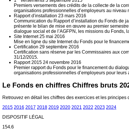
1
versements
3
septembre 2015
Premiers versements des crédits de la collecte de la con
organisations professionnelles d’employeurs au niveau nat
Rapport d'installation
23
mars 2016
Communication du Rapport d’installation du Fonds de jan
présente le bilan de mise en œuvre au premier semestre 
dialogue social et de l’AGFPN, les missions du Fonds, la
Site Internet
25
mai 2016
Mise en ligne du site Internet du Fonds pour le finance
Certification
29
septembre 2016
Certification sans réserve par les Commissaires aux co
31/12/2015.
Rapport 2015
24
novembre 2016
Premier rapport du Fonds pour le financement du dialogue
organisations professionnelles d’employeurs pour leurs a
Le Fonds en chiffres
Chiffres bruts 20
Retrouvez en détail les chiffres des exercices et les principes d
2015
2016
2017
2018
2019
2020
2021
2022
2023
2024
DISPOSITIF LÉGAL
154.6