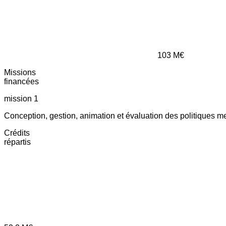
103
M€
Missions
financées
mission 1
Conception, gestion, animation et évaluation des politiques m
Crédits
répartis