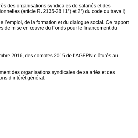
rès des organisations syndicales de salariés et des
nelles (article R. 2135‐28 I 1°) et 2°) du code du travail).
’emploi, de la formation et du dialogue social. Ce rapport
apes de mise en œuvre du Fonds pour le financement du
ptembre 2016, des comptes 2015 de l’AGFPN clôturés au
ement des organisations syndicales de salariés et des
ns d’intérêt général.