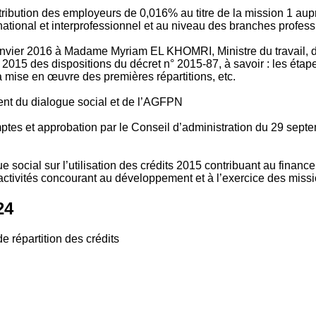
tribution des employeurs de 0,016% au titre de la mission 1 aup
ional et interprofessionnel et au niveau des branches profession
vier 2016 à Madame Myriam EL KHOMRI, Ministre du travail, de l
2015 des dispositions du décret n° 2015-87, à savoir : les ét
 mise en œuvre des premières répartitions, etc.
ment du dialogue social et de l’AGFPN
mptes et approbation par le Conseil d’administration du 29 se
 social sur l’utilisation des crédits 2015 contribuant au financ
ctivités concourant au développement et à l’exercice des missio
24
e répartition des crédits