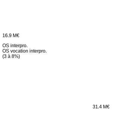
16.9
M€
OS interpro.
OS vocation interpro.
(3 à 8%)
31.4
M€