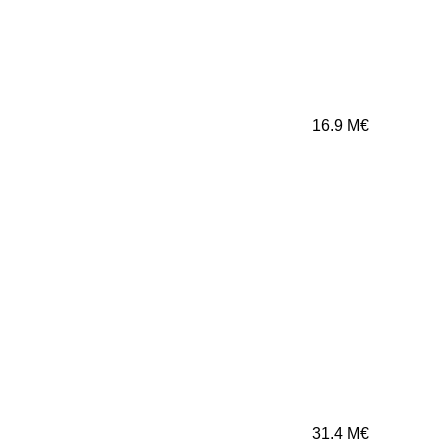
16.9
M€
31.4
M€