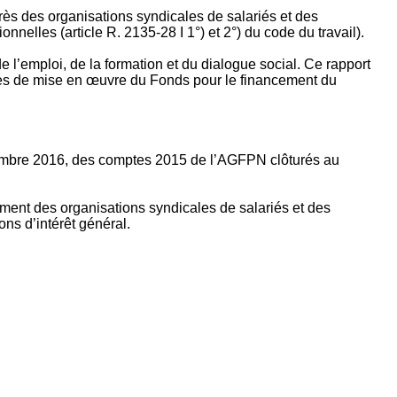
rès des organisations syndicales de salariés et des
nelles (article R. 2135‐28 I 1°) et 2°) du code du travail).
’emploi, de la formation et du dialogue social. Ce rapport
apes de mise en œuvre du Fonds pour le financement du
ptembre 2016, des comptes 2015 de l’AGFPN clôturés au
ement des organisations syndicales de salariés et des
ns d’intérêt général.