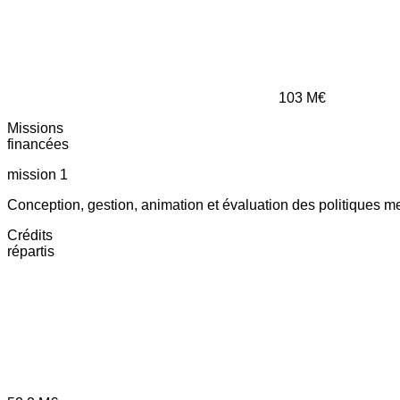
103
M€
Missions
financées
mission 1
Conception, gestion, animation et évaluation des politiques m
Crédits
répartis