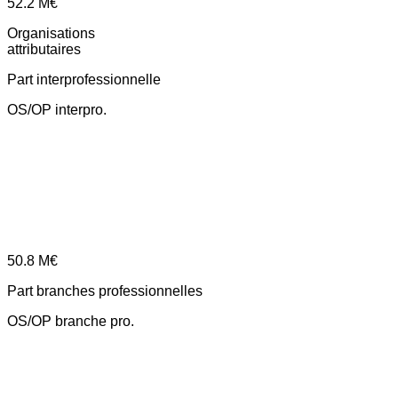
52.2
M€
Organisations
attributaires
Part interprofessionnelle
OS/OP interpro.
50.8
M€
Part branches professionnelles
OS/OP branche pro.