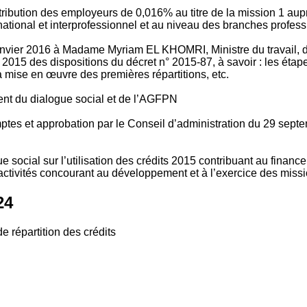
tribution des employeurs de 0,016% au titre de la mission 1 aup
ional et interprofessionnel et au niveau des branches profession
vier 2016 à Madame Myriam EL KHOMRI, Ministre du travail, de l
2015 des dispositions du décret n° 2015-87, à savoir : les ét
 mise en œuvre des premières répartitions, etc.
ment du dialogue social et de l’AGFPN
mptes et approbation par le Conseil d’administration du 29 se
 social sur l’utilisation des crédits 2015 contribuant au financ
ctivités concourant au développement et à l’exercice des missio
24
e répartition des crédits