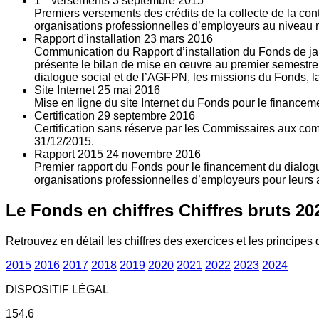
1
versements
3
septembre 2015
Premiers versements des crédits de la collecte de la con
organisations professionnelles d’employeurs au niveau nat
Rapport d'installation
23
mars 2016
Communication du Rapport d’installation du Fonds de jan
présente le bilan de mise en œuvre au premier semestre 
dialogue social et de l’AGFPN, les missions du Fonds, la
Site Internet
25
mai 2016
Mise en ligne du site Internet du Fonds pour le finance
Certification
29
septembre 2016
Certification sans réserve par les Commissaires aux co
31/12/2015.
Rapport 2015
24
novembre 2016
Premier rapport du Fonds pour le financement du dialogue
organisations professionnelles d’employeurs pour leurs a
Le Fonds en chiffres
Chiffres bruts 20
Retrouvez en détail les chiffres des exercices et les principes d
2015
2016
2017
2018
2019
2020
2021
2022
2023
2024
DISPOSITIF LÉGAL
154.6