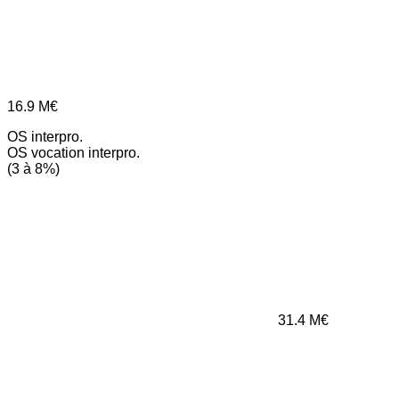
16.9
M€
OS interpro.
OS vocation interpro.
(3 à 8%)
31.4
M€