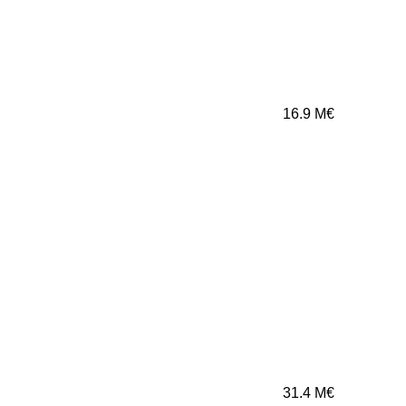
16.9
M€
31.4
M€