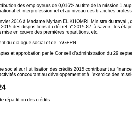
tribution des employeurs de 0,016% au titre de la mission 1 aup
ional et interprofessionnel et au niveau des branches profession
vier 2016 à Madame Myriam EL KHOMRI, Ministre du travail, de l
2015 des dispositions du décret n° 2015-87, à savoir : les ét
 mise en œuvre des premières répartitions, etc.
ment du dialogue social et de l’AGFPN
mptes et approbation par le Conseil d’administration du 29 se
 social sur l’utilisation des crédits 2015 contribuant au financ
ctivités concourant au développement et à l’exercice des missio
24
e répartition des crédits