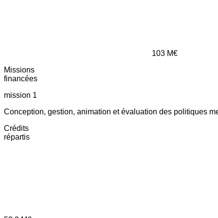
103
M€
Missions
financées
mission 1
Conception, gestion, animation et évaluation des politiques m
Crédits
répartis