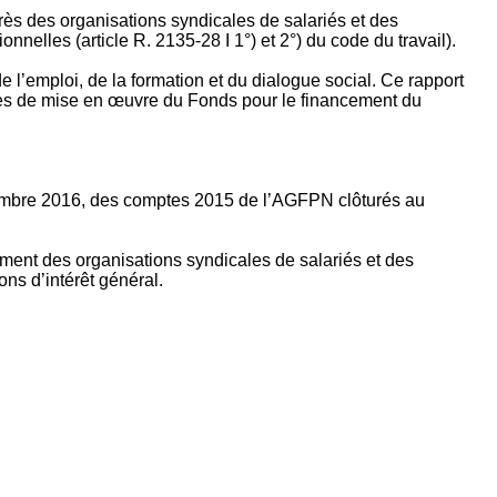
rès des organisations syndicales de salariés et des
nelles (article R. 2135‐28 I 1°) et 2°) du code du travail).
’emploi, de la formation et du dialogue social. Ce rapport
apes de mise en œuvre du Fonds pour le financement du
ptembre 2016, des comptes 2015 de l’AGFPN clôturés au
ement des organisations syndicales de salariés et des
ns d’intérêt général.