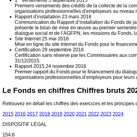
1
versements
3
septembre 2015
Premiers versements des crédits de la collecte de la con
organisations professionnelles d’employeurs au niveau nat
Rapport d'installation
23
mars 2016
Communication du Rapport d’installation du Fonds de jan
présente le bilan de mise en œuvre au premier semestre 
dialogue social et de l’AGFPN, les missions du Fonds, la
Site Internet
25
mai 2016
Mise en ligne du site Internet du Fonds pour le finance
Certification
29
septembre 2016
Certification sans réserve par les Commissaires aux co
31/12/2015.
Rapport 2015
24
novembre 2016
Premier rapport du Fonds pour le financement du dialogue
organisations professionnelles d’employeurs pour leurs a
Le Fonds en chiffres
Chiffres bruts 20
Retrouvez en détail les chiffres des exercices et les principes d
2015
2016
2017
2018
2019
2020
2021
2022
2023
2024
DISPOSITIF LÉGAL
154.6