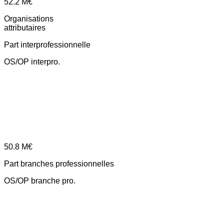
52.2
M€
Organisations
attributaires
Part interprofessionnelle
OS/OP interpro.
50.8
M€
Part branches professionnelles
OS/OP branche pro.