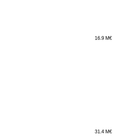
16.9
M€
31.4
M€