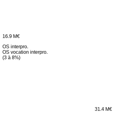
16.9
M€
OS interpro.
OS vocation interpro.
(3 à 8%)
31.4
M€