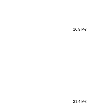
16.9
M€
31.4
M€