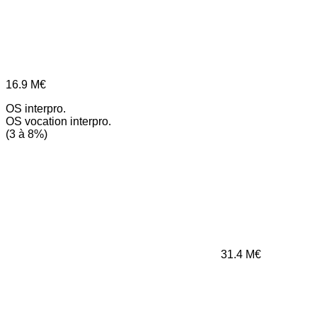
16.9
M€
OS interpro.
OS vocation interpro.
(3 à 8%)
31.4
M€