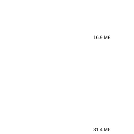
16.9
M€
31.4
M€