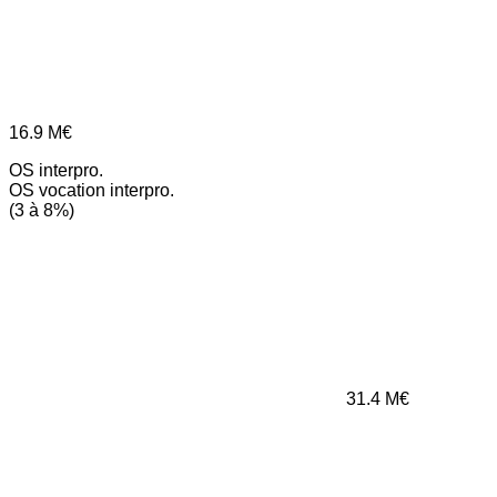
16.9
M€
OS interpro.
OS vocation interpro.
(3 à 8%)
31.4
M€