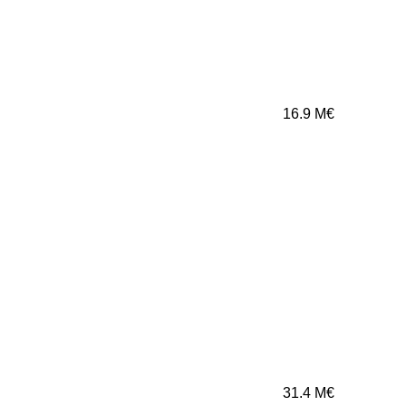
16.9
M€
31.4
M€