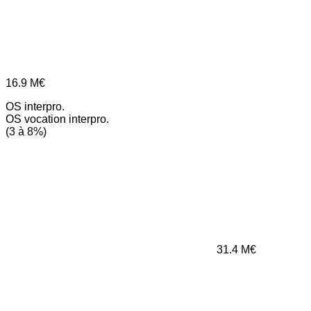
16.9
M€
OS interpro.
OS vocation interpro.
(3 à 8%)
31.4
M€