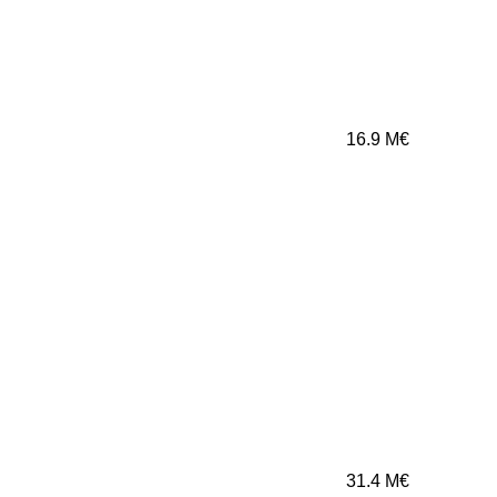
16.9
M€
31.4
M€