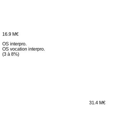
16.9
M€
OS interpro.
OS vocation interpro.
(3 à 8%)
31.4
M€