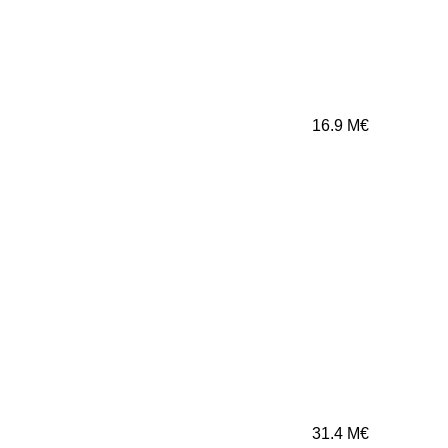
16.9
M€
31.4
M€