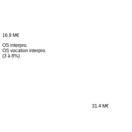
16.9
M€
OS interpro.
OS vocation interpro.
(3 à 8%)
31.4
M€