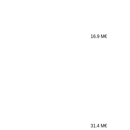
16.9
M€
31.4
M€