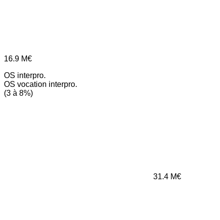
16.9
M€
OS interpro.
OS vocation interpro.
(3 à 8%)
31.4
M€