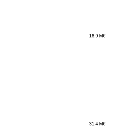
16.9
M€
31.4
M€