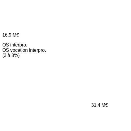
16.9
M€
OS interpro.
OS vocation interpro.
(3 à 8%)
31.4
M€