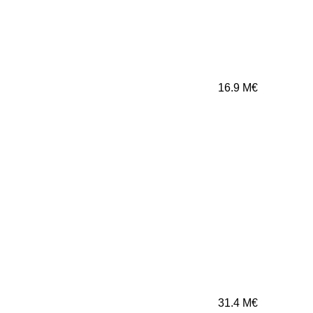
16.9
M€
31.4
M€