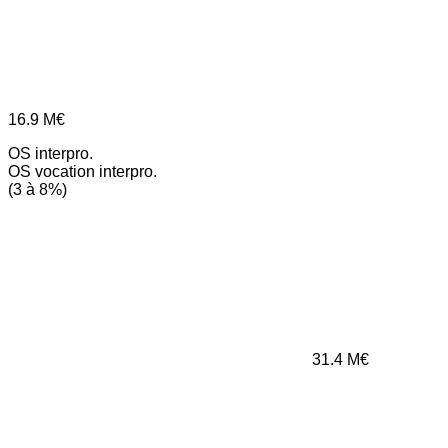
16.9
M€
OS interpro.
OS vocation interpro.
(3 à 8%)
31.4
M€