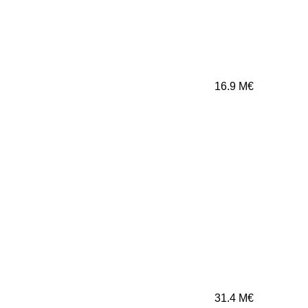
16.9
M€
31.4
M€