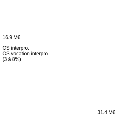
16.9
M€
OS interpro.
OS vocation interpro.
(3 à 8%)
31.4
M€