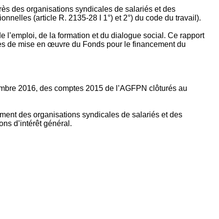
rès des organisations syndicales de salariés et des
nelles (article R. 2135‐28 I 1°) et 2°) du code du travail).
’emploi, de la formation et du dialogue social. Ce rapport
apes de mise en œuvre du Fonds pour le financement du
ptembre 2016, des comptes 2015 de l’AGFPN clôturés au
ement des organisations syndicales de salariés et des
ns d’intérêt général.