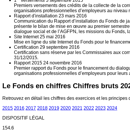
1
versements
3
septembre 2015
Premiers versements des crédits de la collecte de la con
organisations professionnelles d’employeurs au niveau nat
Rapport d'installation
23
mars 2016
Communication du Rapport d’installation du Fonds de jan
présente le bilan de mise en œuvre au premier semestre 
dialogue social et de l’AGFPN, les missions du Fonds, la
Site Internet
25
mai 2016
Mise en ligne du site Internet du Fonds pour le finance
Certification
29
septembre 2016
Certification sans réserve par les Commissaires aux co
31/12/2015.
Rapport 2015
24
novembre 2016
Premier rapport du Fonds pour le financement du dialogue
organisations professionnelles d’employeurs pour leurs a
Le Fonds en chiffres
Chiffres bruts 20
Retrouvez en détail les chiffres des exercices et les principes d
2015
2016
2017
2018
2019
2020
2021
2022
2023
2024
DISPOSITIF LÉGAL
154.6