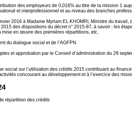
tribution des employeurs de 0,016% au titre de la mission 1 aup
ional et interprofessionnel et au niveau des branches profession
vier 2016 à Madame Myriam EL KHOMRI, Ministre du travail, de l
2015 des dispositions du décret n° 2015-87, à savoir : les ét
 mise en œuvre des premières répartitions, etc.
ment du dialogue social et de l’AGFPN
mptes et approbation par le Conseil d’administration du 29 se
 social sur l’utilisation des crédits 2015 contribuant au financ
ctivités concourant au développement et à l’exercice des missio
24
e répartition des crédits