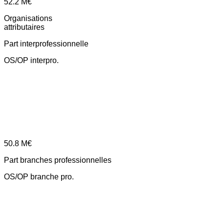
52.2
M€
Organisations
attributaires
Part interprofessionnelle
OS/OP interpro.
50.8
M€
Part branches professionnelles
OS/OP branche pro.