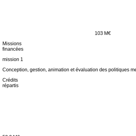
103
M€
Missions
financées
mission 1
Conception, gestion, animation et évaluation des politiques m
Crédits
répartis