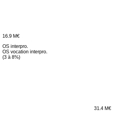
16.9
M€
OS interpro.
OS vocation interpro.
(3 à 8%)
31.4
M€