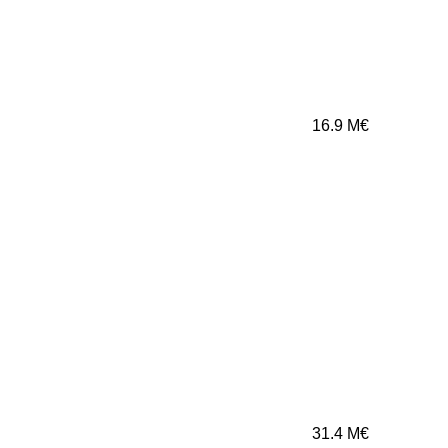
16.9
M€
31.4
M€