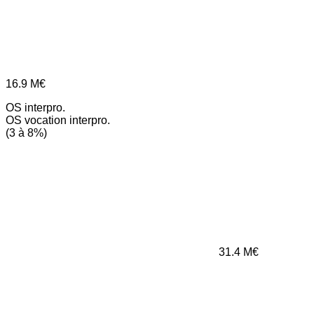
16.9
M€
OS interpro.
OS vocation interpro.
(3 à 8%)
31.4
M€