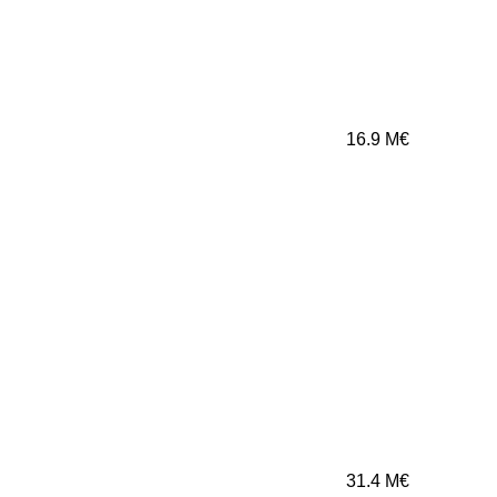
16.9
M€
31.4
M€