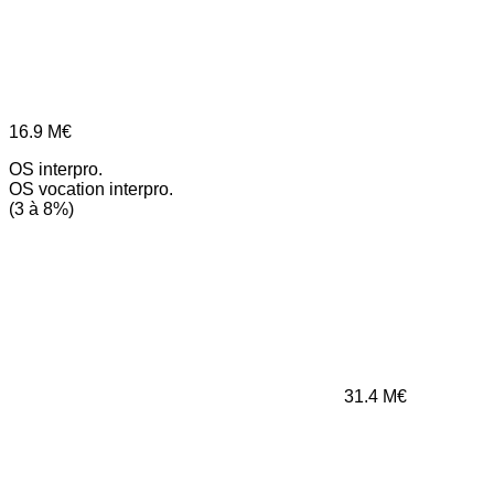
16.9
M€
OS interpro.
OS vocation interpro.
(3 à 8%)
31.4
M€