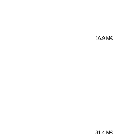
16.9
M€
31.4
M€