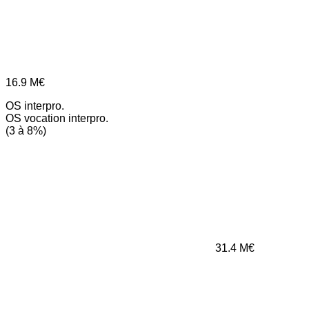
16.9
M€
OS interpro.
OS vocation interpro.
(3 à 8%)
31.4
M€