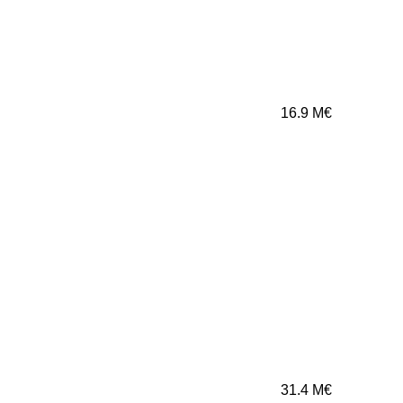
16.9
M€
31.4
M€