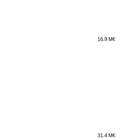
16.9
M€
31.4
M€