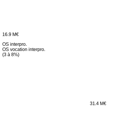
16.9
M€
OS interpro.
OS vocation interpro.
(3 à 8%)
31.4
M€