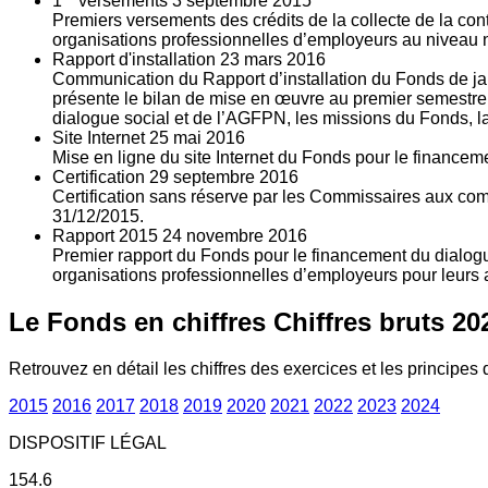
1
versements
3
septembre 2015
Premiers versements des crédits de la collecte de la con
organisations professionnelles d’employeurs au niveau nat
Rapport d'installation
23
mars 2016
Communication du Rapport d’installation du Fonds de jan
présente le bilan de mise en œuvre au premier semestre 
dialogue social et de l’AGFPN, les missions du Fonds, la
Site Internet
25
mai 2016
Mise en ligne du site Internet du Fonds pour le finance
Certification
29
septembre 2016
Certification sans réserve par les Commissaires aux co
31/12/2015.
Rapport 2015
24
novembre 2016
Premier rapport du Fonds pour le financement du dialogue
organisations professionnelles d’employeurs pour leurs a
Le Fonds en chiffres
Chiffres bruts 20
Retrouvez en détail les chiffres des exercices et les principes d
2015
2016
2017
2018
2019
2020
2021
2022
2023
2024
DISPOSITIF LÉGAL
154.6