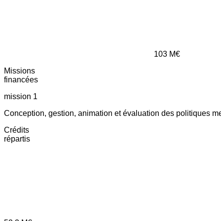
103
M€
Missions
financées
mission 1
Conception, gestion, animation et évaluation des politiques m
Crédits
répartis