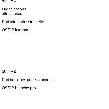
52.2
M€
Organisations
attributaires
Part interprofessionnelle
OS/OP interpro.
50.8
M€
Part branches professionnelles
OS/OP branche pro.