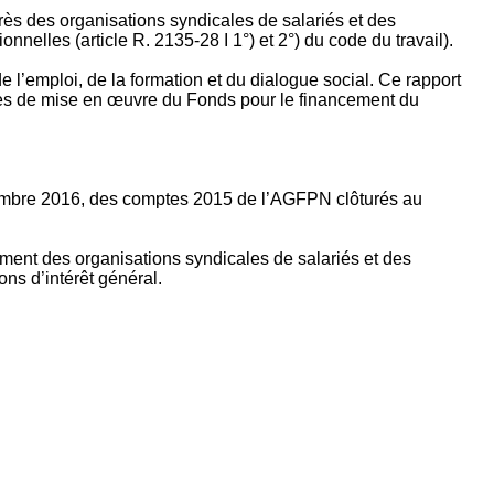
rès des organisations syndicales de salariés et des
nelles (article R. 2135‐28 I 1°) et 2°) du code du travail).
’emploi, de la formation et du dialogue social. Ce rapport
apes de mise en œuvre du Fonds pour le financement du
ptembre 2016, des comptes 2015 de l’AGFPN clôturés au
ement des organisations syndicales de salariés et des
ns d’intérêt général.