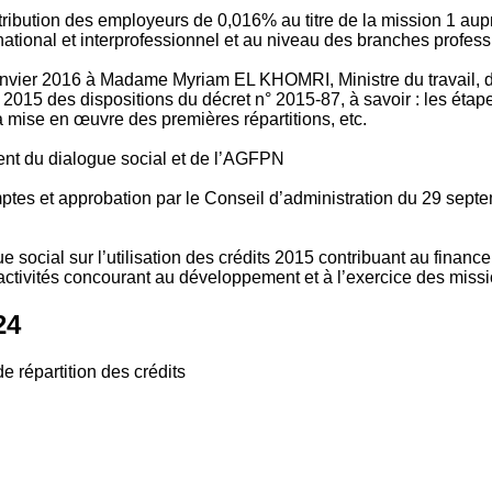
tribution des employeurs de 0,016% au titre de la mission 1 aup
ional et interprofessionnel et au niveau des branches profession
vier 2016 à Madame Myriam EL KHOMRI, Ministre du travail, de l
2015 des dispositions du décret n° 2015-87, à savoir : les ét
 mise en œuvre des premières répartitions, etc.
ment du dialogue social et de l’AGFPN
mptes et approbation par le Conseil d’administration du 29 se
 social sur l’utilisation des crédits 2015 contribuant au financ
ctivités concourant au développement et à l’exercice des missio
24
e répartition des crédits