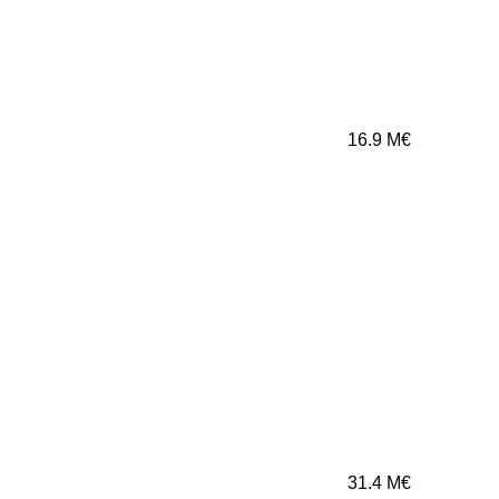
16.9
M€
31.4
M€