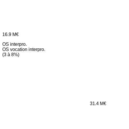
16.9
M€
OS interpro.
OS vocation interpro.
(3 à 8%)
31.4
M€