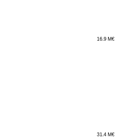
16.9
M€
31.4
M€