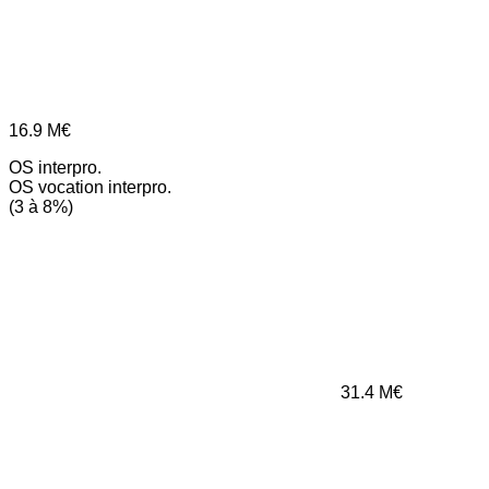
16.9
M€
OS interpro.
OS vocation interpro.
(3 à 8%)
31.4
M€