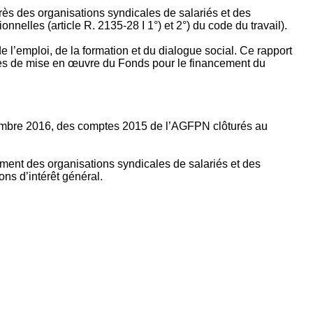
rès des organisations syndicales de salariés et des
nelles (article R. 2135‐28 I 1°) et 2°) du code du travail).
’emploi, de la formation et du dialogue social. Ce rapport
apes de mise en œuvre du Fonds pour le financement du
ptembre 2016, des comptes 2015 de l’AGFPN clôturés au
ement des organisations syndicales de salariés et des
ns d’intérêt général.