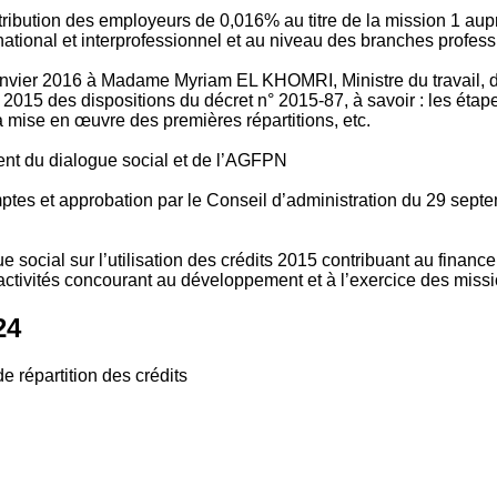
tribution des employeurs de 0,016% au titre de la mission 1 aup
ional et interprofessionnel et au niveau des branches profession
vier 2016 à Madame Myriam EL KHOMRI, Ministre du travail, de l
2015 des dispositions du décret n° 2015-87, à savoir : les ét
 mise en œuvre des premières répartitions, etc.
ment du dialogue social et de l’AGFPN
mptes et approbation par le Conseil d’administration du 29 se
 social sur l’utilisation des crédits 2015 contribuant au financ
ctivités concourant au développement et à l’exercice des missio
24
e répartition des crédits