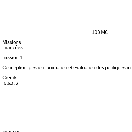
103
M€
Missions
financées
mission 1
Conception, gestion, animation et évaluation des politiques m
Crédits
répartis