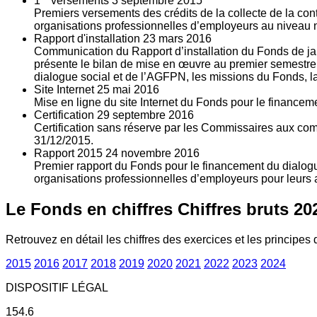
1
versements
3
septembre 2015
Premiers versements des crédits de la collecte de la con
organisations professionnelles d’employeurs au niveau nat
Rapport d'installation
23
mars 2016
Communication du Rapport d’installation du Fonds de jan
présente le bilan de mise en œuvre au premier semestre 
dialogue social et de l’AGFPN, les missions du Fonds, la
Site Internet
25
mai 2016
Mise en ligne du site Internet du Fonds pour le finance
Certification
29
septembre 2016
Certification sans réserve par les Commissaires aux co
31/12/2015.
Rapport 2015
24
novembre 2016
Premier rapport du Fonds pour le financement du dialogue
organisations professionnelles d’employeurs pour leurs a
Le Fonds en chiffres
Chiffres bruts 20
Retrouvez en détail les chiffres des exercices et les principes d
2015
2016
2017
2018
2019
2020
2021
2022
2023
2024
DISPOSITIF LÉGAL
154.6