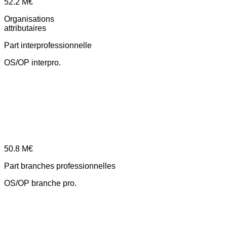
52.2
M€
Organisations
attributaires
Part interprofessionnelle
OS/OP interpro.
50.8
M€
Part branches professionnelles
OS/OP branche pro.