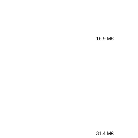
16.9
M€
31.4
M€