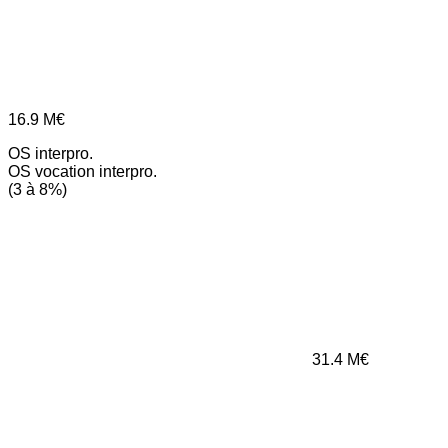
16.9
M€
OS interpro.
OS vocation interpro.
(3 à 8%)
31.4
M€