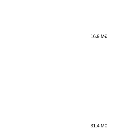
16.9
M€
31.4
M€