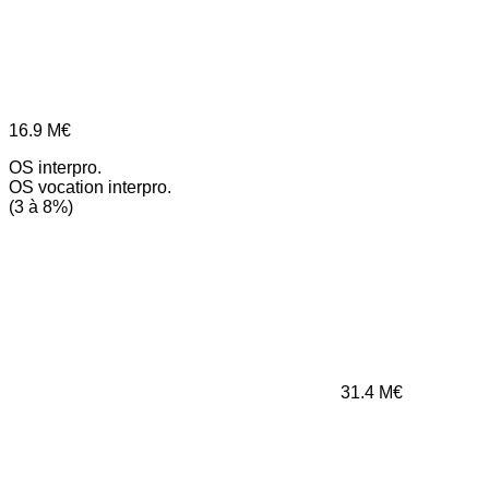
16.9
M€
OS interpro.
OS vocation interpro.
(3 à 8%)
31.4
M€