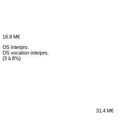
16.9
M€
OS interpro.
OS vocation interpro.
(3 à 8%)
31.4
M€