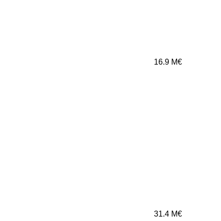
16.9
M€
31.4
M€