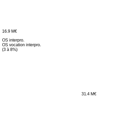
16.9
M€
OS interpro.
OS vocation interpro.
(3 à 8%)
31.4
M€