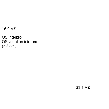
16.9
M€
OS interpro.
OS vocation interpro.
(3 à 8%)
31.4
M€