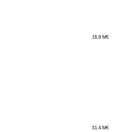
16.9
M€
31.4
M€