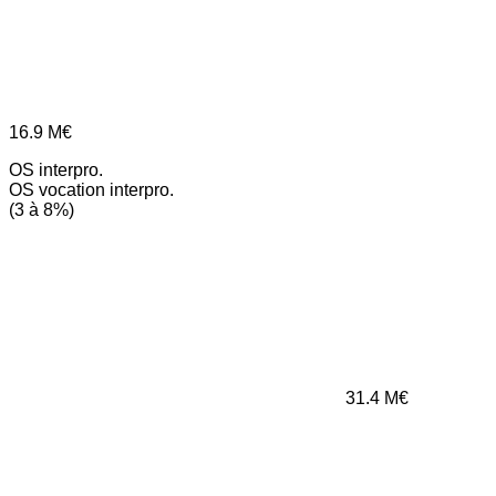
16.9
M€
OS interpro.
OS vocation interpro.
(3 à 8%)
31.4
M€