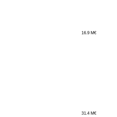
16.9
M€
31.4
M€