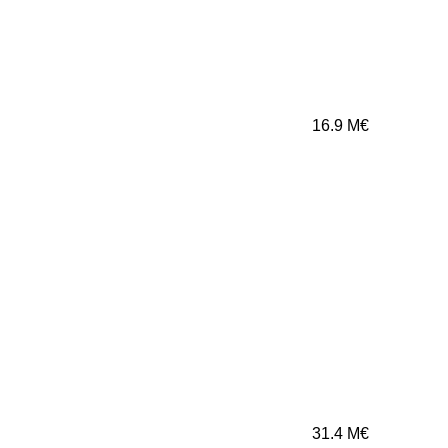
16.9
M€
31.4
M€