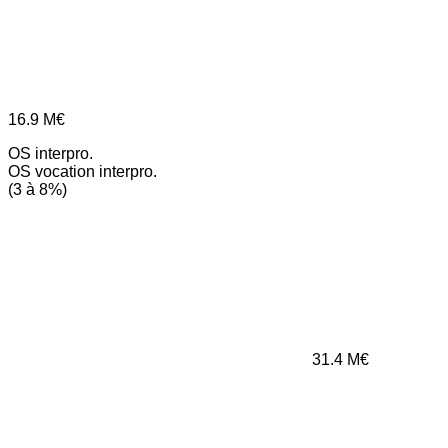
16.9
M€
OS interpro.
OS vocation interpro.
(3 à 8%)
31.4
M€