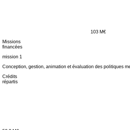
103
M€
Missions
financées
mission 1
Conception, gestion, animation et évaluation des politiques m
Crédits
répartis