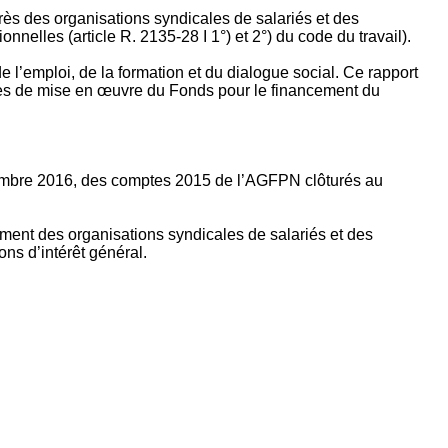
rès des organisations syndicales de salariés et des
nelles (article R. 2135‐28 I 1°) et 2°) du code du travail).
’emploi, de la formation et du dialogue social. Ce rapport
apes de mise en œuvre du Fonds pour le financement du
ptembre 2016, des comptes 2015 de l’AGFPN clôturés au
ement des organisations syndicales de salariés et des
ns d’intérêt général.