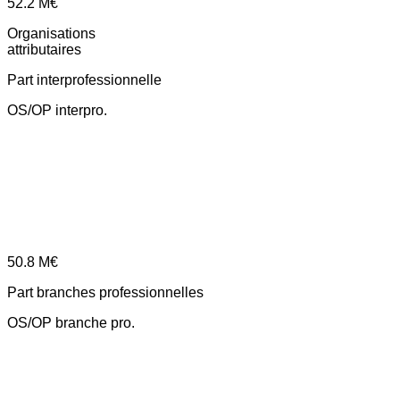
52.2
M€
Organisations
attributaires
Part interprofessionnelle
OS/OP interpro.
50.8
M€
Part branches professionnelles
OS/OP branche pro.