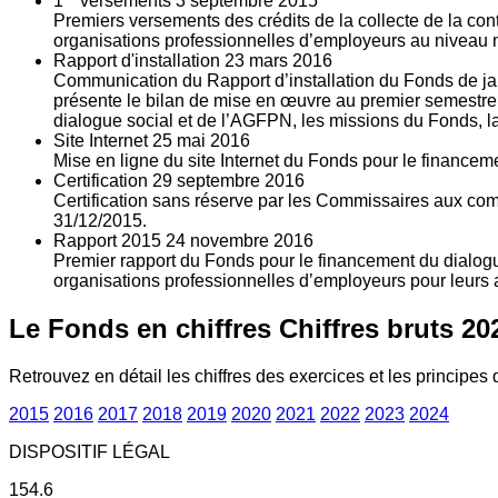
1
versements
3
septembre 2015
Premiers versements des crédits de la collecte de la con
organisations professionnelles d’employeurs au niveau nat
Rapport d'installation
23
mars 2016
Communication du Rapport d’installation du Fonds de jan
présente le bilan de mise en œuvre au premier semestre 
dialogue social et de l’AGFPN, les missions du Fonds, la
Site Internet
25
mai 2016
Mise en ligne du site Internet du Fonds pour le finance
Certification
29
septembre 2016
Certification sans réserve par les Commissaires aux co
31/12/2015.
Rapport 2015
24
novembre 2016
Premier rapport du Fonds pour le financement du dialogue
organisations professionnelles d’employeurs pour leurs a
Le Fonds en chiffres
Chiffres bruts 20
Retrouvez en détail les chiffres des exercices et les principes d
2015
2016
2017
2018
2019
2020
2021
2022
2023
2024
DISPOSITIF LÉGAL
154.6