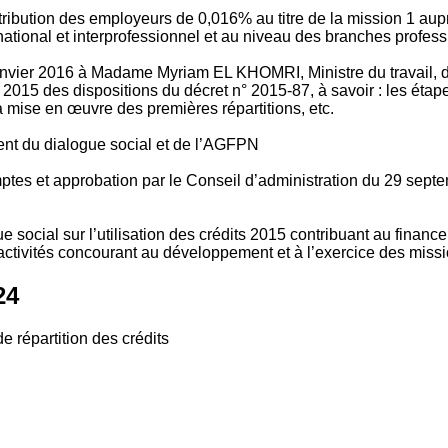
tribution des employeurs de 0,016% au titre de la mission 1 aup
ional et interprofessionnel et au niveau des branches profession
vier 2016 à Madame Myriam EL KHOMRI, Ministre du travail, de l
2015 des dispositions du décret n° 2015-87, à savoir : les ét
 mise en œuvre des premières répartitions, etc.
ment du dialogue social et de l’AGFPN
mptes et approbation par le Conseil d’administration du 29 se
 social sur l’utilisation des crédits 2015 contribuant au financ
ctivités concourant au développement et à l’exercice des missio
24
e répartition des crédits