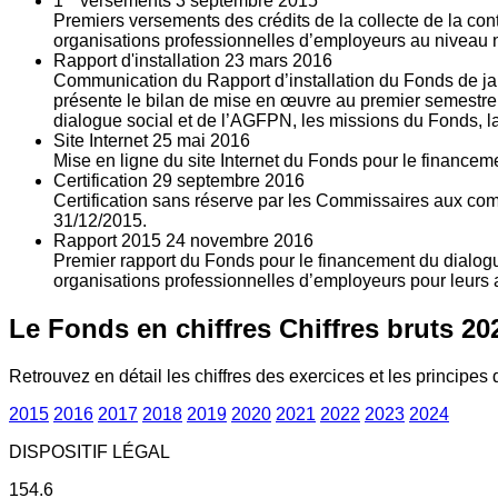
1
versements
3
septembre 2015
Premiers versements des crédits de la collecte de la con
organisations professionnelles d’employeurs au niveau nat
Rapport d'installation
23
mars 2016
Communication du Rapport d’installation du Fonds de jan
présente le bilan de mise en œuvre au premier semestre 
dialogue social et de l’AGFPN, les missions du Fonds, la
Site Internet
25
mai 2016
Mise en ligne du site Internet du Fonds pour le finance
Certification
29
septembre 2016
Certification sans réserve par les Commissaires aux co
31/12/2015.
Rapport 2015
24
novembre 2016
Premier rapport du Fonds pour le financement du dialogue
organisations professionnelles d’employeurs pour leurs a
Le Fonds en chiffres
Chiffres bruts 20
Retrouvez en détail les chiffres des exercices et les principes d
2015
2016
2017
2018
2019
2020
2021
2022
2023
2024
DISPOSITIF LÉGAL
154.6