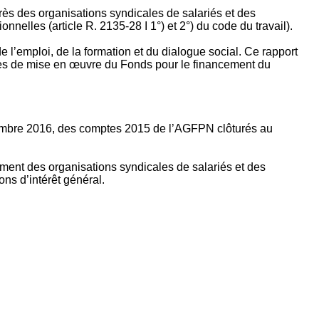
rès des organisations syndicales de salariés et des
nelles (article R. 2135‐28 I 1°) et 2°) du code du travail).
’emploi, de la formation et du dialogue social. Ce rapport
apes de mise en œuvre du Fonds pour le financement du
ptembre 2016, des comptes 2015 de l’AGFPN clôturés au
ement des organisations syndicales de salariés et des
ns d’intérêt général.