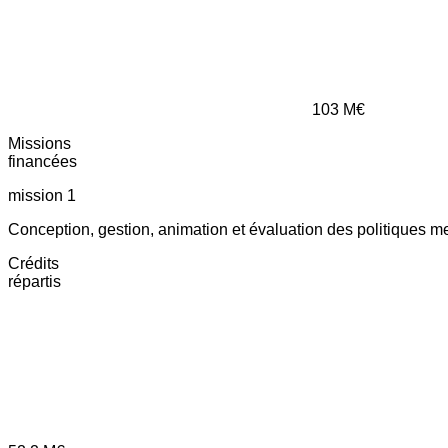
103
M€
Missions
financées
mission 1
Conception, gestion, animation et évaluation des politiques m
Crédits
répartis