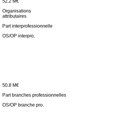
52.2
M€
Organisations
attributaires
Part interprofessionnelle
OS/OP interpro.
50.8
M€
Part branches professionnelles
OS/OP branche pro.