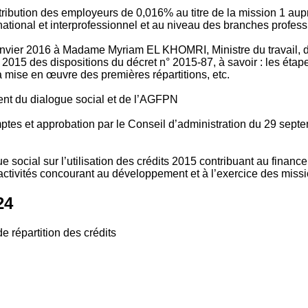
tribution des employeurs de 0,016% au titre de la mission 1 aup
ional et interprofessionnel et au niveau des branches profession
vier 2016 à Madame Myriam EL KHOMRI, Ministre du travail, de l
2015 des dispositions du décret n° 2015-87, à savoir : les ét
 mise en œuvre des premières répartitions, etc.
ment du dialogue social et de l’AGFPN
mptes et approbation par le Conseil d’administration du 29 se
 social sur l’utilisation des crédits 2015 contribuant au financ
ctivités concourant au développement et à l’exercice des missio
24
e répartition des crédits