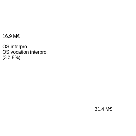
16.9
M€
OS interpro.
OS vocation interpro.
(3 à 8%)
31.4
M€