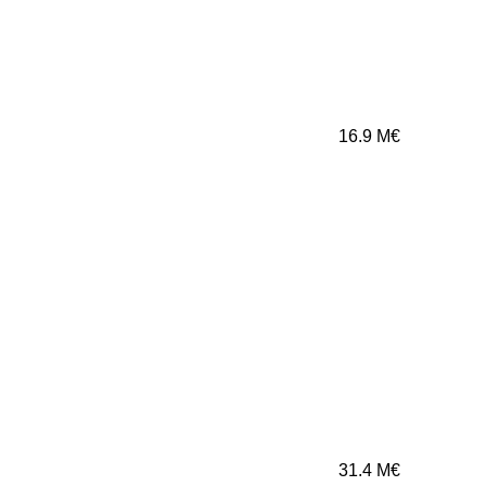
16.9
M€
31.4
M€