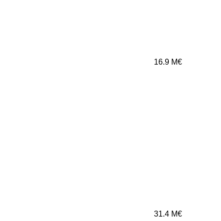
16.9
M€
31.4
M€