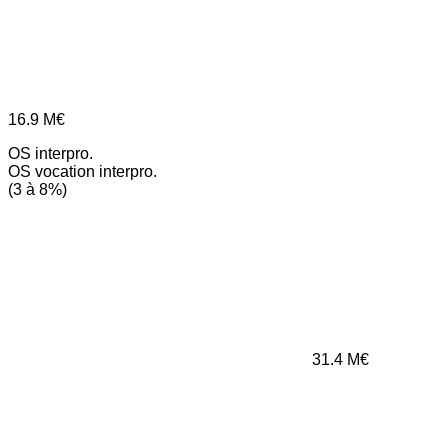
16.9
M€
OS interpro.
OS vocation interpro.
(3 à 8%)
31.4
M€