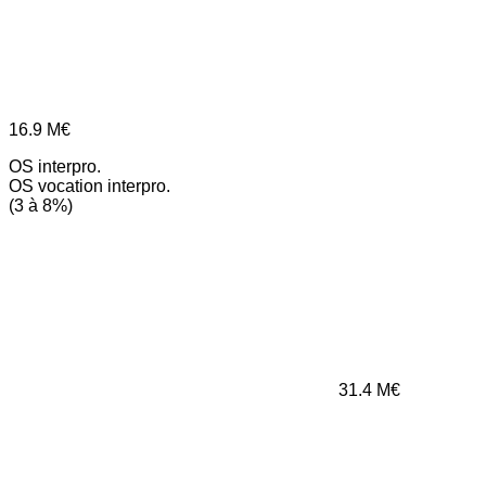
16.9
M€
OS interpro.
OS vocation interpro.
(3 à 8%)
31.4
M€