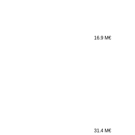
16.9
M€
31.4
M€