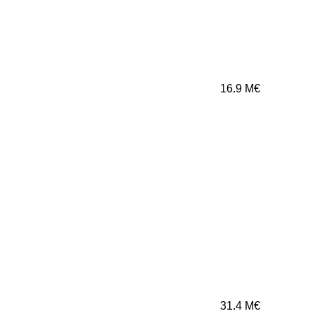
16.9
M€
31.4
M€