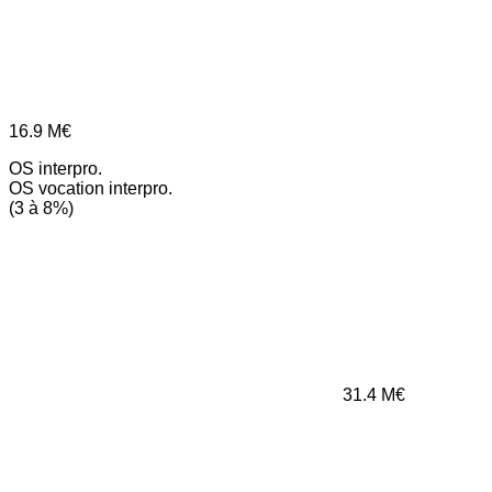
16.9
M€
OS interpro.
OS vocation interpro.
(3 à 8%)
31.4
M€