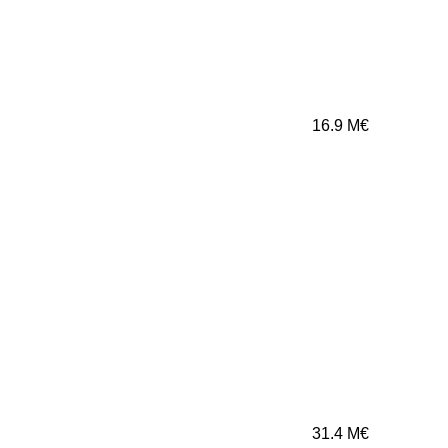
16.9
M€
31.4
M€