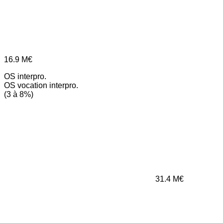
16.9
M€
OS interpro.
OS vocation interpro.
(3 à 8%)
31.4
M€