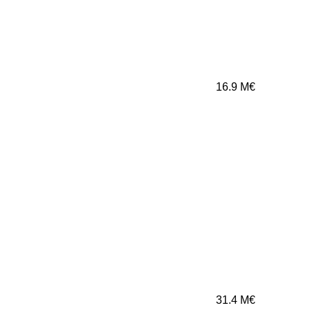
16.9
M€
31.4
M€