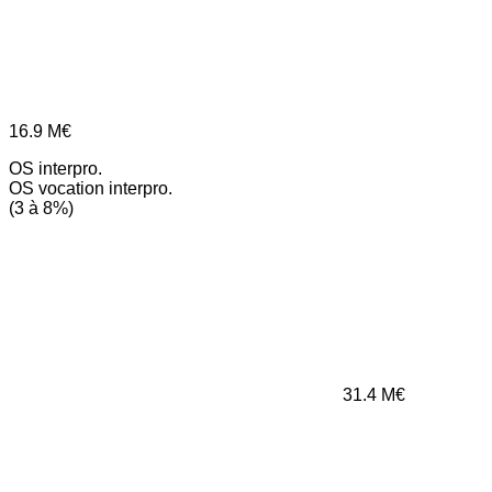
16.9
M€
OS interpro.
OS vocation interpro.
(3 à 8%)
31.4
M€