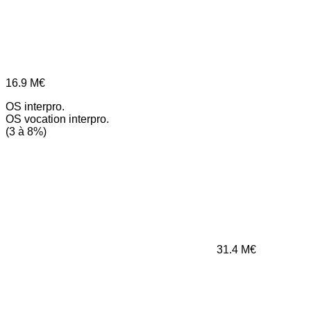
16.9
M€
OS interpro.
OS vocation interpro.
(3 à 8%)
31.4
M€