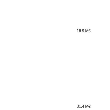
16.9
M€
31.4
M€