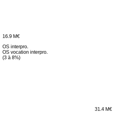
16.9
M€
OS interpro.
OS vocation interpro.
(3 à 8%)
31.4
M€