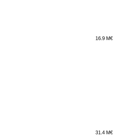
16.9
M€
31.4
M€