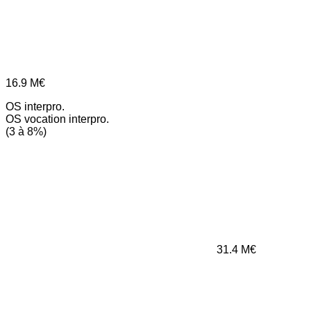
16.9
M€
OS interpro.
OS vocation interpro.
(3 à 8%)
31.4
M€