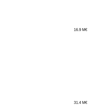
16.9
M€
31.4
M€