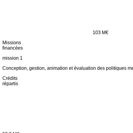
103
M€
Missions
financées
mission 1
Conception, gestion, animation et évaluation des politiques m
Crédits
répartis