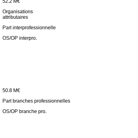
52.2
M€
Organisations
attributaires
Part interprofessionnelle
OS/OP interpro.
50.8
M€
Part branches professionnelles
OS/OP branche pro.