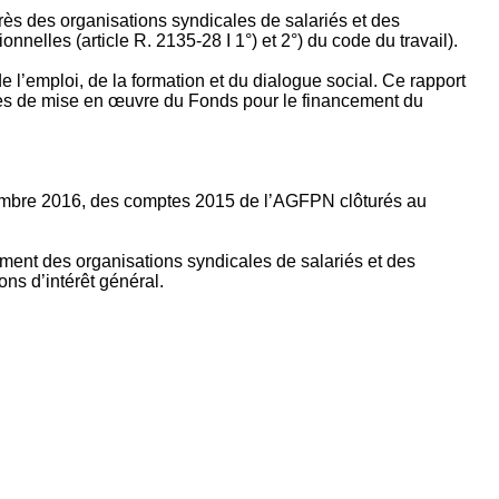
rès des organisations syndicales de salariés et des
nelles (article R. 2135‐28 I 1°) et 2°) du code du travail).
’emploi, de la formation et du dialogue social. Ce rapport
apes de mise en œuvre du Fonds pour le financement du
ptembre 2016, des comptes 2015 de l’AGFPN clôturés au
ement des organisations syndicales de salariés et des
ns d’intérêt général.