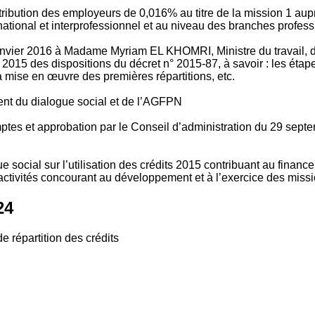
tribution des employeurs de 0,016% au titre de la mission 1 aup
ional et interprofessionnel et au niveau des branches profession
vier 2016 à Madame Myriam EL KHOMRI, Ministre du travail, de l
2015 des dispositions du décret n° 2015-87, à savoir : les ét
 mise en œuvre des premières répartitions, etc.
ment du dialogue social et de l’AGFPN
mptes et approbation par le Conseil d’administration du 29 se
 social sur l’utilisation des crédits 2015 contribuant au financ
ctivités concourant au développement et à l’exercice des missio
24
e répartition des crédits