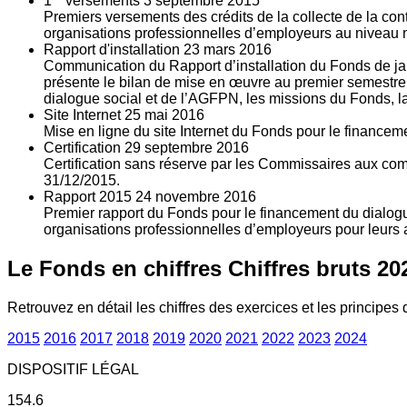
1
versements
3
septembre 2015
Premiers versements des crédits de la collecte de la con
organisations professionnelles d’employeurs au niveau nat
Rapport d'installation
23
mars 2016
Communication du Rapport d’installation du Fonds de jan
présente le bilan de mise en œuvre au premier semestre 
dialogue social et de l’AGFPN, les missions du Fonds, la
Site Internet
25
mai 2016
Mise en ligne du site Internet du Fonds pour le finance
Certification
29
septembre 2016
Certification sans réserve par les Commissaires aux co
31/12/2015.
Rapport 2015
24
novembre 2016
Premier rapport du Fonds pour le financement du dialogue
organisations professionnelles d’employeurs pour leurs a
Le Fonds en chiffres
Chiffres bruts 20
Retrouvez en détail les chiffres des exercices et les principes d
2015
2016
2017
2018
2019
2020
2021
2022
2023
2024
DISPOSITIF LÉGAL
154.6