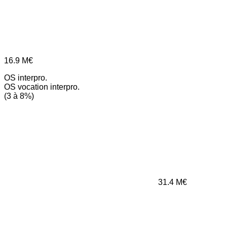
16.9
M€
OS interpro.
OS vocation interpro.
(3 à 8%)
31.4
M€