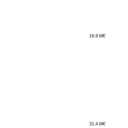
16.9
M€
31.4
M€