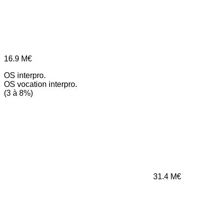
16.9
M€
OS interpro.
OS vocation interpro.
(3 à 8%)
31.4
M€