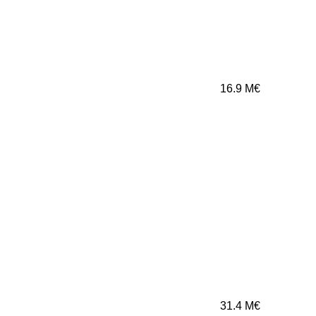
16.9
M€
31.4
M€