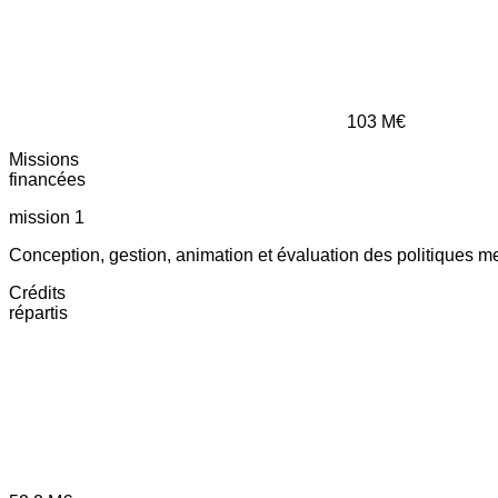
103
M€
Missions
financées
mission 1
Conception, gestion, animation et évaluation des politiques m
Crédits
répartis