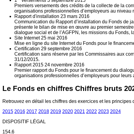
1
versements
3
septembre 2015
Premiers versements des crédits de la collecte de la con
organisations professionnelles d’employeurs au niveau nat
Rapport d'installation
23
mars 2016
Communication du Rapport d’installation du Fonds de jan
présente le bilan de mise en œuvre au premier semestre 
dialogue social et de l’AGFPN, les missions du Fonds, la
Site Internet
25
mai 2016
Mise en ligne du site Internet du Fonds pour le finance
Certification
29
septembre 2016
Certification sans réserve par les Commissaires aux co
31/12/2015.
Rapport 2015
24
novembre 2016
Premier rapport du Fonds pour le financement du dialogue
organisations professionnelles d’employeurs pour leurs a
Le Fonds en chiffres
Chiffres bruts 20
Retrouvez en détail les chiffres des exercices et les principes d
2015
2016
2017
2018
2019
2020
2021
2022
2023
2024
DISPOSITIF LÉGAL
154.6