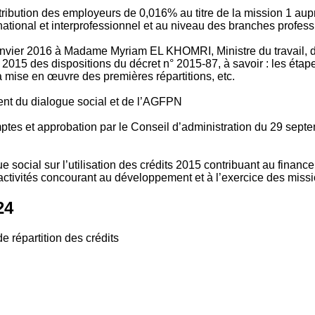
tribution des employeurs de 0,016% au titre de la mission 1 aup
ional et interprofessionnel et au niveau des branches profession
vier 2016 à Madame Myriam EL KHOMRI, Ministre du travail, de l
2015 des dispositions du décret n° 2015-87, à savoir : les ét
 mise en œuvre des premières répartitions, etc.
ment du dialogue social et de l’AGFPN
mptes et approbation par le Conseil d’administration du 29 se
 social sur l’utilisation des crédits 2015 contribuant au financ
ctivités concourant au développement et à l’exercice des missio
24
e répartition des crédits