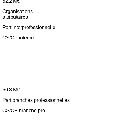
52.2
M€
Organisations
attributaires
Part interprofessionnelle
OS/OP interpro.
50.8
M€
Part branches professionnelles
OS/OP branche pro.