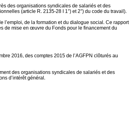
rès des organisations syndicales de salariés et des
nelles (article R. 2135‐28 I 1°) et 2°) du code du travail).
’emploi, de la formation et du dialogue social. Ce rapport
apes de mise en œuvre du Fonds pour le financement du
ptembre 2016, des comptes 2015 de l’AGFPN clôturés au
ement des organisations syndicales de salariés et des
ns d’intérêt général.