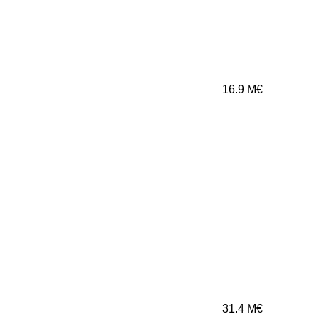
16.9
M€
31.4
M€