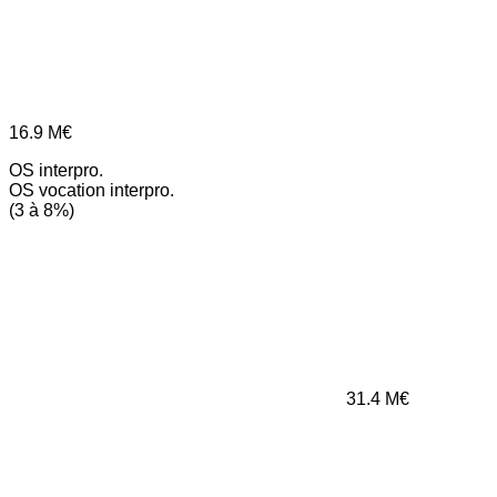
16.9
M€
OS interpro.
OS vocation interpro.
(3 à 8%)
31.4
M€