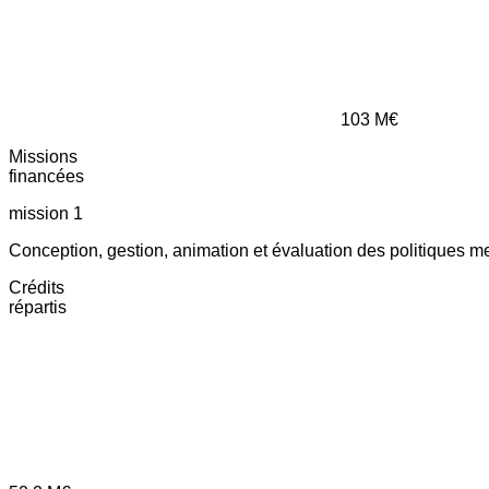
103
M€
Missions
financées
mission 1
Conception, gestion, animation et évaluation des politiques m
Crédits
répartis