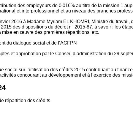
tribution des employeurs de 0,016% au titre de la mission 1 aup
ional et interprofessionnel et au niveau des branches profession
vier 2016 à Madame Myriam EL KHOMRI, Ministre du travail, de l
2015 des dispositions du décret n° 2015-87, à savoir : les ét
 mise en œuvre des premières répartitions, etc.
ment du dialogue social et de l’AGFPN
mptes et approbation par le Conseil d’administration du 29 se
 social sur l’utilisation des crédits 2015 contribuant au financ
ctivités concourant au développement et à l’exercice des missio
24
e répartition des crédits