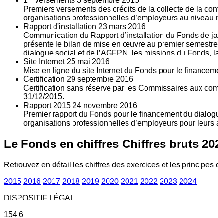
1
versements
3
septembre 2015
Premiers versements des crédits de la collecte de la con
organisations professionnelles d’employeurs au niveau nat
Rapport d'installation
23
mars 2016
Communication du Rapport d’installation du Fonds de jan
présente le bilan de mise en œuvre au premier semestre 
dialogue social et de l’AGFPN, les missions du Fonds, la
Site Internet
25
mai 2016
Mise en ligne du site Internet du Fonds pour le finance
Certification
29
septembre 2016
Certification sans réserve par les Commissaires aux co
31/12/2015.
Rapport 2015
24
novembre 2016
Premier rapport du Fonds pour le financement du dialogue
organisations professionnelles d’employeurs pour leurs a
Le Fonds en chiffres
Chiffres bruts 20
Retrouvez en détail les chiffres des exercices et les principes d
2015
2016
2017
2018
2019
2020
2021
2022
2023
2024
DISPOSITIF LÉGAL
154.6