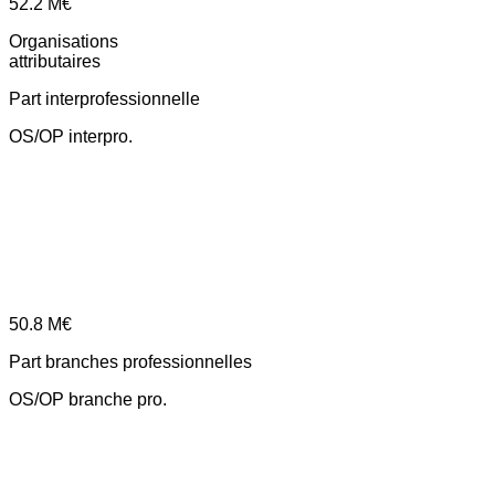
52.2
M€
Organisations
attributaires
Part interprofessionnelle
OS/OP interpro.
50.8
M€
Part branches professionnelles
OS/OP branche pro.