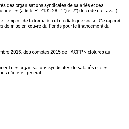
rès des organisations syndicales de salariés et des
nelles (article R. 2135‐28 I 1°) et 2°) du code du travail).
’emploi, de la formation et du dialogue social. Ce rapport
apes de mise en œuvre du Fonds pour le financement du
ptembre 2016, des comptes 2015 de l’AGFPN clôturés au
ement des organisations syndicales de salariés et des
ns d’intérêt général.