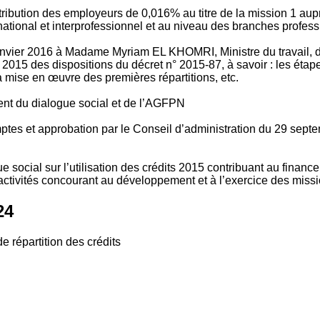
tribution des employeurs de 0,016% au titre de la mission 1 aup
ional et interprofessionnel et au niveau des branches profession
vier 2016 à Madame Myriam EL KHOMRI, Ministre du travail, de l
2015 des dispositions du décret n° 2015-87, à savoir : les ét
 mise en œuvre des premières répartitions, etc.
ment du dialogue social et de l’AGFPN
mptes et approbation par le Conseil d’administration du 29 se
 social sur l’utilisation des crédits 2015 contribuant au financ
ctivités concourant au développement et à l’exercice des missio
24
e répartition des crédits