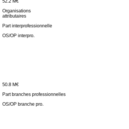
52.2
M€
Organisations
attributaires
Part interprofessionnelle
OS/OP interpro.
50.8
M€
Part branches professionnelles
OS/OP branche pro.