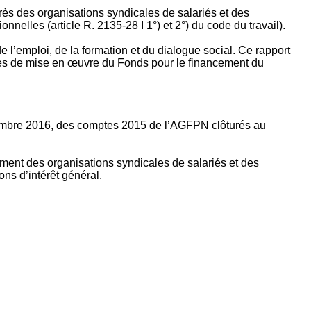
rès des organisations syndicales de salariés et des
nelles (article R. 2135‐28 I 1°) et 2°) du code du travail).
’emploi, de la formation et du dialogue social. Ce rapport
apes de mise en œuvre du Fonds pour le financement du
ptembre 2016, des comptes 2015 de l’AGFPN clôturés au
ement des organisations syndicales de salariés et des
ns d’intérêt général.