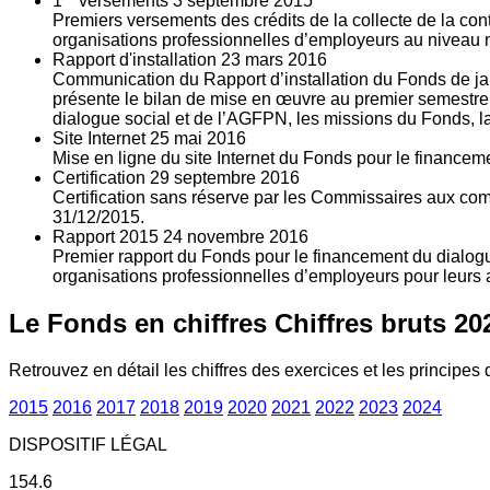
1
versements
3
septembre 2015
Premiers versements des crédits de la collecte de la con
organisations professionnelles d’employeurs au niveau nat
Rapport d'installation
23
mars 2016
Communication du Rapport d’installation du Fonds de jan
présente le bilan de mise en œuvre au premier semestre 
dialogue social et de l’AGFPN, les missions du Fonds, la
Site Internet
25
mai 2016
Mise en ligne du site Internet du Fonds pour le finance
Certification
29
septembre 2016
Certification sans réserve par les Commissaires aux co
31/12/2015.
Rapport 2015
24
novembre 2016
Premier rapport du Fonds pour le financement du dialogue
organisations professionnelles d’employeurs pour leurs a
Le Fonds en chiffres
Chiffres bruts 20
Retrouvez en détail les chiffres des exercices et les principes d
2015
2016
2017
2018
2019
2020
2021
2022
2023
2024
DISPOSITIF LÉGAL
154.6