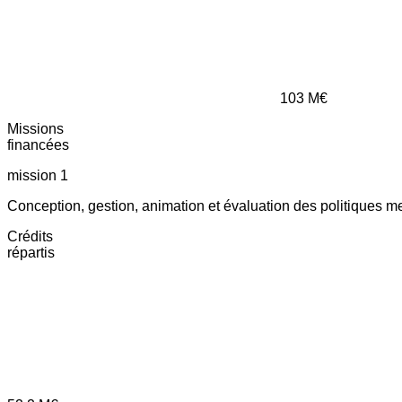
103
M€
Missions
financées
mission 1
Conception, gestion, animation et évaluation des politiques m
Crédits
répartis